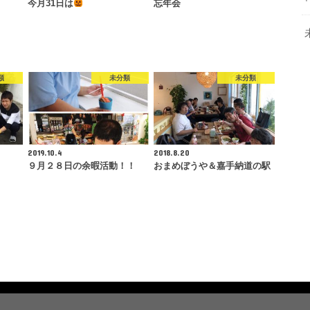
今月31日は
忘年会
類
未分類
未分類
2019.10.4
2018.8.20
９月２８日の余暇活動！！
おまめぼうや＆嘉手納道の駅