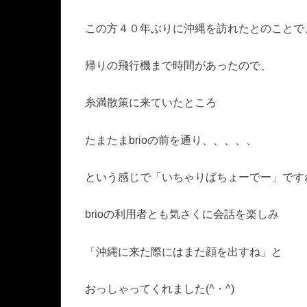
この方４０年ぶりに沖縄を訪れたとのことで
帰りの飛行機まで時間があったので、
糸満散策に来ていたところ
たまたまbrioの前を通り、、、、、
という感じで「いちゃりばちょーでー」です
brioの利用者とも気さくに会話を楽しみ
「沖縄に来た際にはまた顔を出すね」と
おっしゃってくれました(^・^)