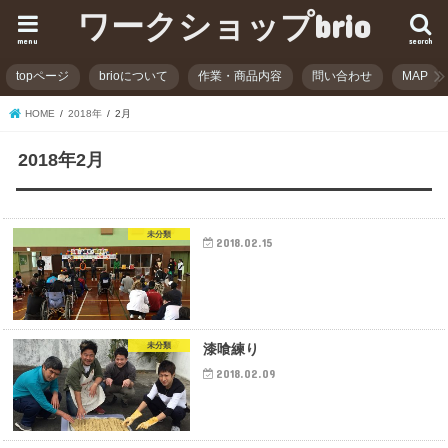
ワークショップbrio
menu
search
topページ
brioについて
作業・商品内容
問い合わせ
MAP
HOME
2018年
2月
2018年2月
未分類
2018.02.15
未分類
漆喰練り
2018.02.09