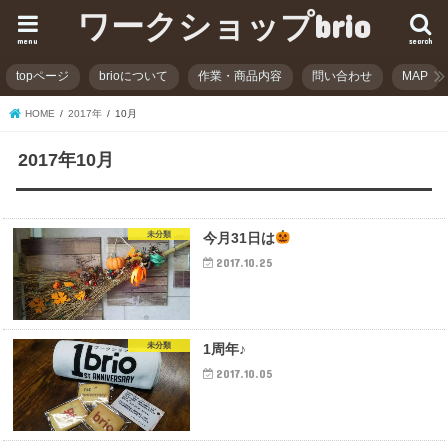
ワークショップbrio
menu
search
topページ
brioについて
作業・商品内容
問い合わせ
MAP
HOME
2017年
10月
2017年10月
未分類
今月31日は
2017.10.25
未分類
1周年♪
2017.10.05