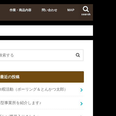
作業・商品内容
問い合わせ
MAP
search
最近の投稿
余暇活動（ボーリング＆とんかつ太郎）
B型事業所を紹介します♪