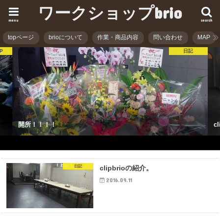
ワークショップbrio
menu
search
topページ
brioについて
作業・商品内容
問い合わせ
MAP
日記
開所！！！！
c
日記
clipbrioの紹介。
2016.09.11